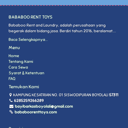
BABABOO RENT TOYS
Bababoo Rent and Laundry, adalah perusahaan yang
begerak dalam bidang jasa. Berdiri tahun 2016, beralamat....
Baca Selengkapnya...
Menu
Home
Tentang Kami
Cara Sewa
Syarat & Ketentuan
FAQ
Temukan Kami
KAMPUNG KESATRIAN NO. 01 SISWODIPURAN BOYOLALI
57311
6285259266289
bayibarkasboyolali@gmail.com
bababoorenttoys.com