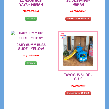
LONDON BUS
SLIDE SWING -
YAYA - MERAH
MERAH
325,000 /30 Hari
649,000 /30 Hari
Tersedia
Disewa s.d 28-08-2026
BABY BUMM BUSS
SLIDE - YELLOW
325,000 /30 Hari
Tersedia
TAYO BUS SLIDE -
BLUE
499,000 /30 Hari
Disewa s.d 07-08-2026