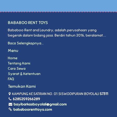
BABABOO RENT TOYS
Bababoo Rent and Laundry, adalah perusahaan yang
begerak dalam bidang jasa. Berdiri tahun 2016, beralamat....
Baca Selengkapnya...
Menu
Home
Tentang Kami
Cara Sewa
Syarat & Ketentuan
FAQ
Temukan Kami
KAMPUNG KESATRIAN NO. 01 SISWODIPURAN BOYOLALI
57311
6285259266289
bayibarkasboyolali@gmail.com
bababoorenttoys.com