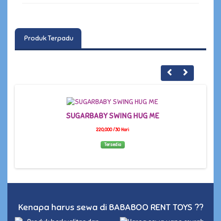
Produk Terpadu
SUGARBABY SWING HUG ME
COCOLATTE
220,000 /30 Hari
2
Tersedia
Dis
Kenapa harus sewa di BABABOO RENT TOYS ??