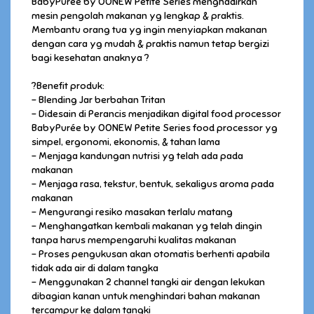
BabyPurée by OONEW Petite Series menghadirkan
mesin pengolah makanan yg lengkap & praktis.
Membantu orang tua yg ingin menyiapkan makanan
dengan cara yg mudah & praktis namun tetap bergizi
bagi kesehatan anaknya ?
?Benefit produk:
- Blending Jar berbahan Tritan
- Didesain di Perancis menjadikan digital food processor
BabyPurée by OONEW Petite Series food processor yg
simpel, ergonomi, ekonomis, & tahan lama
- Menjaga kandungan nutrisi yg telah ada pada
makanan
- Menjaga rasa, tekstur, bentuk, sekaligus aroma pada
makanan
- Mengurangi resiko masakan terlalu matang
- Menghangatkan kembali makanan yg telah dingin
tanpa harus mempengaruhi kualitas makanan
- Proses pengukusan akan otomatis berhenti apabila
tidak ada air di dalam tangka
- Menggunakan 2 channel tangki air dengan lekukan
dibagian kanan untuk menghindari bahan makanan
tercampur ke dalam tangki